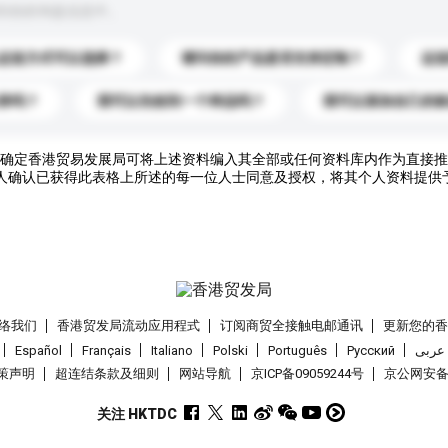
到你的询盘信息中。
运送方式可以选择？
请问你的产品是否支持定制？
运
录吗？
我可以先收到一个样品吗？
我可以添加自己的
确定香港贸易发展局可将上述资料编入其全部或任何资料库内作为直接推
人确认已获得此表格上所述的每一位人士同意及授权，将其个人资料提供
络我们
香港贸发局流动应用程式
订阅商贸全接触电邮通讯
更新您的
Español
Français
Italiano
Polski
Português
Pусский
عربى
策声明
超连结条款及细则
网站导航
京ICP备09059244号
京公网安备 1
关注 HKTDC