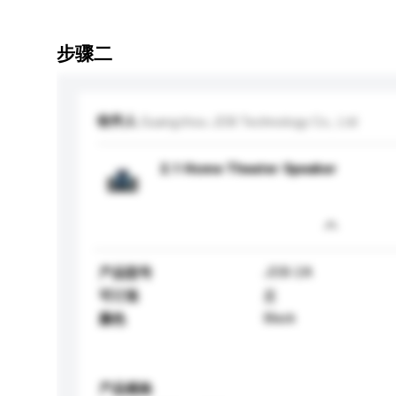
步骤二
收件人
Guangzhou JDB Technology Co., Ltd
2.1 Home Theater Speaker
JDB-2A
产品型号
可订造
是
Black
颜色
产品规格