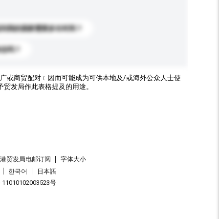
送到我的国家需要多长时间？
标志吗？
广或商贸配对﹝因而可能成为可供本地及/或海外公众人士使
予贸发局作此表格提及的用途。
香港贸发局电邮订阅
字体大小
한국어
日本語
1010102003523号