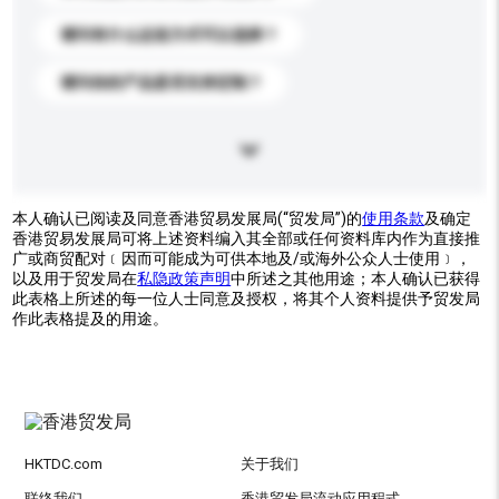
请问有什么运送方式可以选择？
请问你的产品是否支持定制？
本人确认已阅读及同意香港贸易发展局(“贸发局”)的
使用条款
及确定
香港贸易发展局可将上述资料编入其全部或任何资料库内作为直接推
广或商贸配对﹝因而可能成为可供本地及/或海外公众人士使用﹞，
以及用于贸发局在
私隐政策声明
中所述之其他用途；本人确认已获得
此表格上所述的每一位人士同意及授权，将其个人资料提供予贸发局
作此表格提及的用途。
HKTDC.com
关于我们
联络我们
香港贸发局流动应用程式