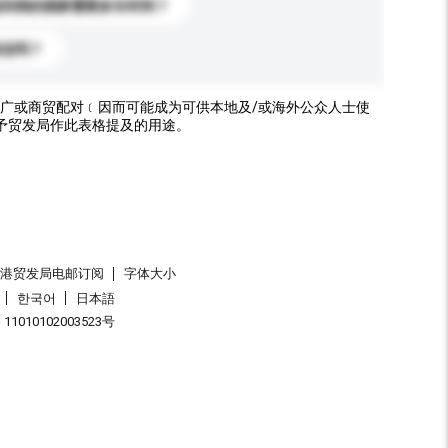
送到我的国家需要多长时间？
标志吗？
广或商贸配对﹝因而可能成为可供本地及/或海外公众人士使
予贸发局作此表格提及的用途。
香港贸发局电邮订阅
字体大小
한국어
日本語
1010102003523号