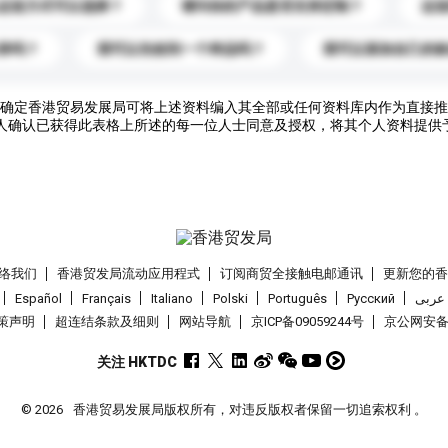
运送方式可以选择？
请问你的产品是否支持定制？
运
录吗？
我可以先收到一个样品吗？
我可以添加自己的
确定香港贸易发展局可将上述资料编入其全部或任何资料库内作为直接推
人确认已获得此表格上所述的每一位人士同意及授权，将其个人资料提供
络我们
香港贸发局流动应用程式
订阅商贸全接触电邮通讯
更新您的
Español
Français
Italiano
Polski
Português
Pусский
عربى
策声明
超连结条款及细则
网站导航
京ICP备09059244号
京公网安备 1
关注 HKTDC
© 2026
香港贸易发展局版权所有，对违反版权者保留一切追索权利 。