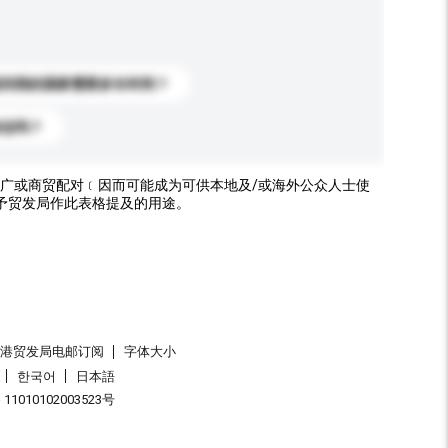
送到我的国家需要多长时间？
标志吗？
广或商贸配对﹝因而可能成为可供本地及/或海外公众人士使
予贸发局作此表格提及的用途。
香港贸发局电邮订阅
字体大小
한국어
日本語
1010102003523号