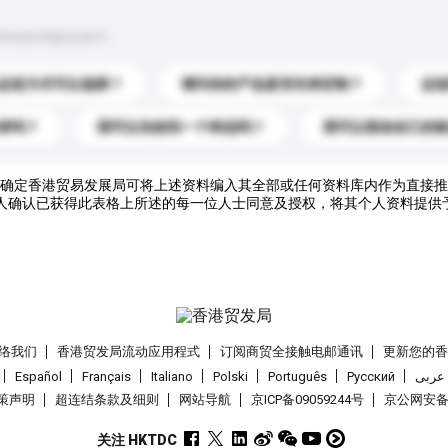
到你的询盘信息中。
运送方式可以选择？
请问你的产品是否支持定制？
运
录吗？
我可以先收到一个样品吗？
我可以添加自己的
确定香港贸易发展局可将上述资料编入其全部或任何资料库内作为直接推
人确认已获得此表格上所述的每一位人士同意及授权，将其个人资料提供
络我们
香港贸发局流动应用程式
订阅商贸全接触电邮通讯
更新您的
Español
Français
Italiano
Polski
Português
Pусский
عربى
策声明
超连结条款及细则
网站导航
京ICP备09059244号
京公网安备 1
关注 HKTDC