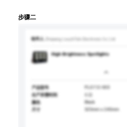
步骤二
收件人
Zhejiang LeuchTek Electronic Co Ltd
High-Brightness Spotlights
PLG112-003
产品型号
生产所需时间
3 日
Black
颜色
325mm x 245mm
尺寸