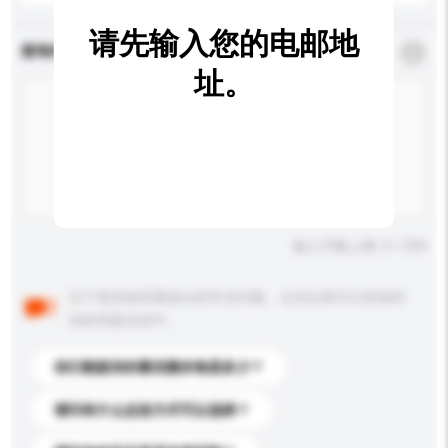
请先输入您的电邮地
查询内容
*
必须填写
址。
输入字数上限: 0 / 500
以下是其他买家提出的常见问题。点击以将它们添加到
你的询盘信息中。
你们能提供的最优惠价格是多少？
请问有什么运送方式可以选择？