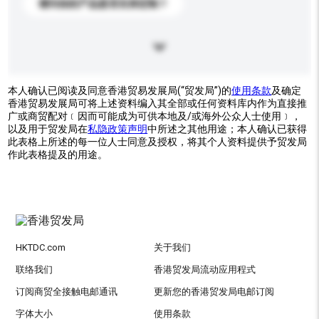
请问你的产品是否支持定制？
本人确认已阅读及同意香港贸易发展局(“贸发局”)的
使用条款
及确定
香港贸易发展局可将上述资料编入其全部或任何资料库内作为直接推
广或商贸配对﹝因而可能成为可供本地及/或海外公众人士使用﹞，
以及用于贸发局在
私隐政策声明
中所述之其他用途；本人确认已获得
此表格上所述的每一位人士同意及授权，将其个人资料提供予贸发局
作此表格提及的用途。
HKTDC.com
关于我们
联络我们
香港贸发局流动应用程式
订阅商贸全接触电邮通讯
更新您的香港贸发局电邮订阅
字体大小
使用条款