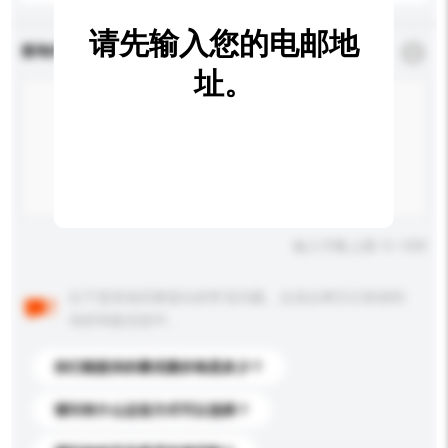
请先输入您的电邮地
查询内容
*
必须填写
址。
输入字数上限: 0 / 500
以下是其他买家提出的常见问题。点击以将它们添加到
你的询盘信息中。
你们能提供的最优惠价格是多少？
请问有什么运送方式可以选择？