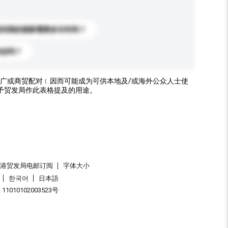
送到我的国家需要多长时间？
标志吗？
广或商贸配对﹝因而可能成为可供本地及/或海外公众人士使
予贸发局作此表格提及的用途。
香港贸发局电邮订阅
字体大小
한국어
日本語
1010102003523号