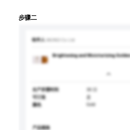
步骤二
收件人
MUNGI Co Ltd
Brightening and Moisturizing Golden
生产所需时间
30 日
可订造
是
Gold
颜色
产品规格