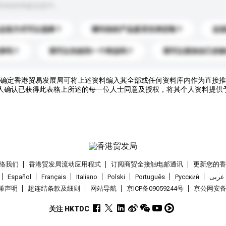
到你的询盘信息中。
运送方式可以选择？
请问你的产品是否支持定制？
运
录吗？
我可以先收到一个样品吗？
我可以添加自己的
确定香港贸易发展局可将上述资料编入其全部或任何资料库内作为直接推
人确认已获得此表格上所述的每一位人士同意及授权，将其个人资料提供
络我们
香港贸发局流动应用程式
订阅商贸全接触电邮通讯
更新您的
Español
Français
Italiano
Polski
Português
Pусский
عربى
策声明
超连结条款及细则
网站导航
京ICP备09059244号
京公网安备 1
关注 HKTDC