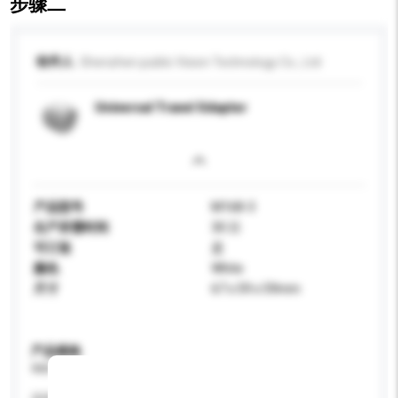
步骤二
收件人
Shenzhen public Vision Technology Co., Ltd
Universal Travel Sdapter
产品型号
M168-3
生产所需时间
30 日
可订造
是
颜色
White
尺寸
67 x 59 x 59mm
产品规格
请提供您对产品的特定要求。