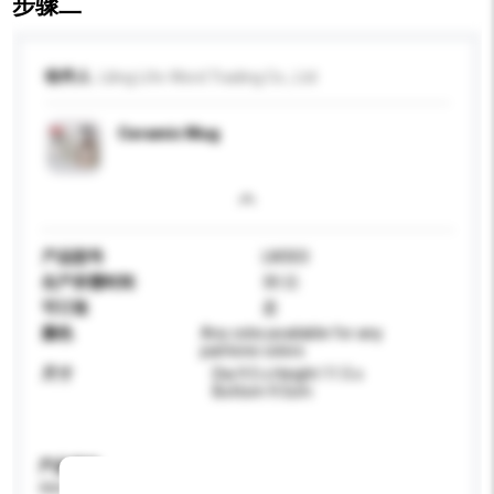
步骤二
收件人
Liling Life-Word Trading Co., Ltd
Ceramic Mug
产品型号
LW303
生产所需时间
30 日
可订造
是
颜色
Any color,available for any
pantone colors
尺寸
Dia 9.5 x Height 11.5 x
Bottom 9.5cm
产品规格
请提供您对产品的特定要求。