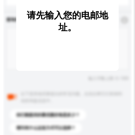
请先输入您的电邮地
查询内容
*
必须填写
址。
输入字数上限: 0 / 500
以下是其他买家提出的常见问题。点击以将它们添加到
你的询盘信息中。
你们能提供的最优惠价格是多少？
请问有什么运送方式可以选择？