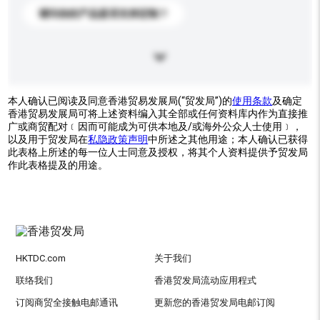
请问你的产品是否支持定制？
本人确认已阅读及同意香港贸易发展局(“贸发局”)的
使用条款
及确定
香港贸易发展局可将上述资料编入其全部或任何资料库内作为直接推
广或商贸配对﹝因而可能成为可供本地及/或海外公众人士使用﹞，
以及用于贸发局在
私隐政策声明
中所述之其他用途；本人确认已获得
此表格上所述的每一位人士同意及授权，将其个人资料提供予贸发局
作此表格提及的用途。
HKTDC.com
关于我们
联络我们
香港贸发局流动应用程式
订阅商贸全接触电邮通讯
更新您的香港贸发局电邮订阅