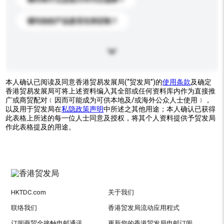
请问你的产品是否支持定制？
本人确认已阅读及同意香港贸易发展局(“贸发局”)的
使用条款
及确定
香港贸易发展局可将上述资料编入其全部或任何资料库内作为直接推
广或商贸配对﹝因而可能成为可供本地及/或海外公众人士使用﹞，
以及用于贸发局在
私隐政策声明
中所述之其他用途；本人确认已获得
此表格上所述的每一位人士同意及授权，将其个人资料提供予贸发局
作此表格提及的用途。
HKTDC.com
关于我们
联络我们
香港贸发局流动应用程式
订阅商贸全接触电邮通讯
更新您的香港贸发局电邮订阅