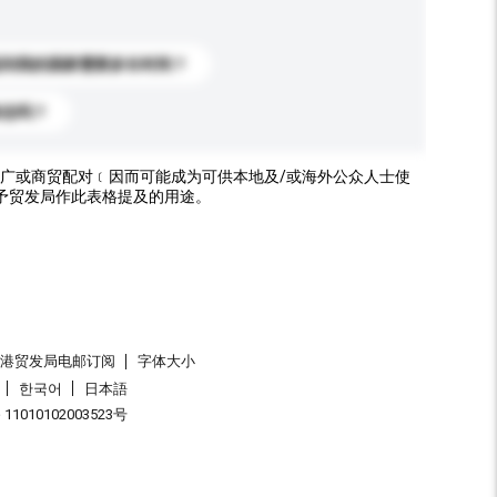
送到我的国家需要多长时间？
标志吗？
广或商贸配对﹝因而可能成为可供本地及/或海外公众人士使
予贸发局作此表格提及的用途。
香港贸发局电邮订阅
字体大小
한국어
日本語
1010102003523号