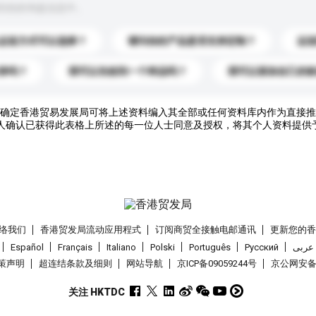
到你的询盘信息中。
运送方式可以选择？
请问你的产品是否支持定制？
运
录吗？
我可以先收到一个样品吗？
我可以添加自己的
确定香港贸易发展局可将上述资料编入其全部或任何资料库内作为直接推
人确认已获得此表格上所述的每一位人士同意及授权，将其个人资料提供
络我们
香港贸发局流动应用程式
订阅商贸全接触电邮通讯
更新您的
Español
Français
Italiano
Polski
Português
Pусский
عربى
策声明
超连结条款及细则
网站导航
京ICP备09059244号
京公网安备 1
关注 HKTDC