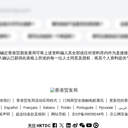
到你的询盘信息中。
运送方式可以选择？
请问你的产品是否支持定制？
运
录吗？
我可以先收到一个样品吗？
我可以添加自己的
确定香港贸易发展局可将上述资料编入其全部或任何资料库内作为直接推
人确认已获得此表格上所述的每一位人士同意及授权，将其个人资料提供
络我们
香港贸发局流动应用程式
订阅商贸全接触电邮通讯
更新您的
Español
Français
Italiano
Polski
Português
Pусский
عربى
策声明
超连结条款及细则
网站导航
京ICP备09059244号
京公网安备 1
关注 HKTDC