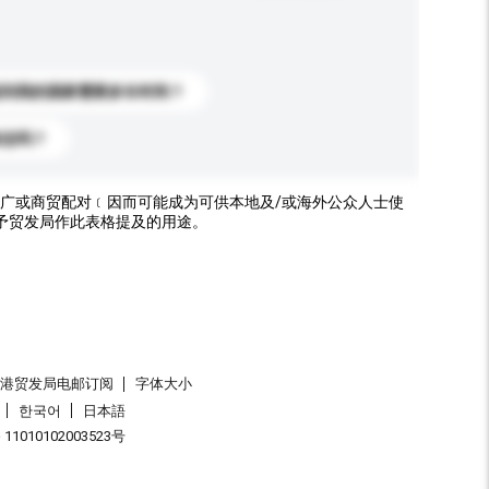
送到我的国家需要多长时间？
标志吗？
广或商贸配对﹝因而可能成为可供本地及/或海外公众人士使
予贸发局作此表格提及的用途。
香港贸发局电邮订阅
字体大小
한국어
日本語
1010102003523号