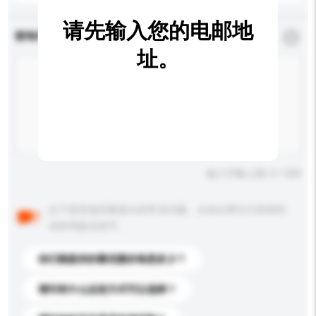
请先输入您的电邮地
查询内容
*
必须填写
址。
输入字数上限: 0 / 500
以下是其他买家提出的常见问题。点击以将它们添加到
你的询盘信息中。
你们能提供的最优惠价格是多少？
请问有什么运送方式可以选择？