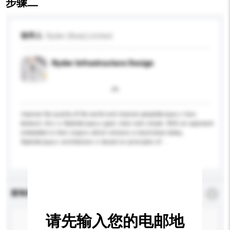
步骤二
收件人
Ryder (Asia) Limited
Ryder Infrastructure Design
Improve the quality of the world and improve people&rsquo;s lives
&ndash; this is Ryder&rsquo;s goal, clear and simple. With an approach
embedded in their origins which remains a touchstone today,
Ryder&rsquo;s architecture is based on principles of ...
更多...
查询内容
*
必须填写
请先输入您的电邮地