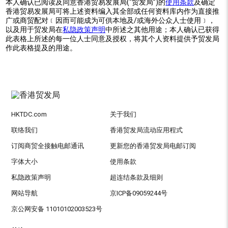
本人确认已阅读及同意香港贸易发展局(“贸发局”)的
使用条款
及确定
香港贸易发展局可将上述资料编入其全部或任何资料库内作为直接推
广或商贸配对﹝因而可能成为可供本地及/或海外公众人士使用﹞，
以及用于贸发局在
私隐政策声明
中所述之其他用途；本人确认已获得
此表格上所述的每一位人士同意及授权，将其个人资料提供予贸发局
作此表格提及的用途。
HKTDC.com
关于我们
联络我们
香港贸发局流动应用程式
订阅商贸全接触电邮通讯
更新您的香港贸发局电邮订阅
字体大小
使用条款
私隐政策声明
超连结条款及细则
网站导航
京ICP备09059244号
京公网安备 11010102003523号