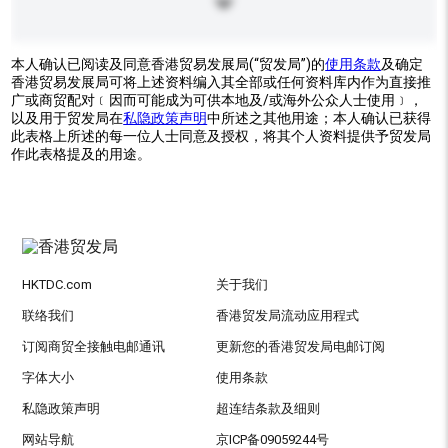
本人确认已阅读及同意香港贸易发展局(“贸发局”)的
使用条款
及确定
香港贸易发展局可将上述资料编入其全部或任何资料库内作为直接推
广或商贸配对﹝因而可能成为可供本地及/或海外公众人士使用﹞，
以及用于贸发局在
私隐政策声明
中所述之其他用途；本人确认已获得
此表格上所述的每一位人士同意及授权，将其个人资料提供予贸发局
作此表格提及的用途。
HKTDC.com
关于我们
联络我们
香港贸发局流动应用程式
订阅商贸全接触电邮通讯
更新您的香港贸发局电邮订阅
字体大小
使用条款
私隐政策声明
超连结条款及细则
网站导航
京ICP备09059244号