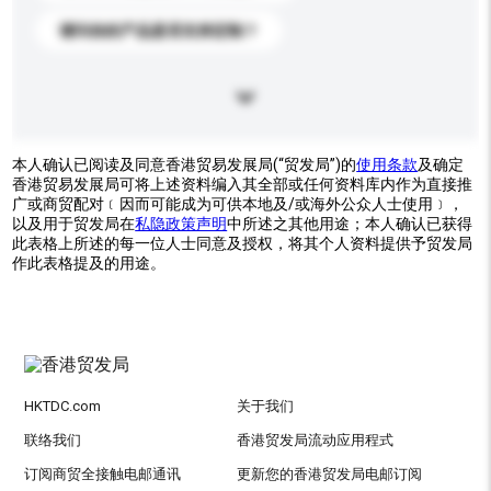
请问你的产品是否支持定制？
本人确认已阅读及同意香港贸易发展局(“贸发局”)的
使用条款
及确定
香港贸易发展局可将上述资料编入其全部或任何资料库内作为直接推
广或商贸配对﹝因而可能成为可供本地及/或海外公众人士使用﹞，
以及用于贸发局在
私隐政策声明
中所述之其他用途；本人确认已获得
此表格上所述的每一位人士同意及授权，将其个人资料提供予贸发局
作此表格提及的用途。
HKTDC.com
关于我们
联络我们
香港贸发局流动应用程式
订阅商贸全接触电邮通讯
更新您的香港贸发局电邮订阅