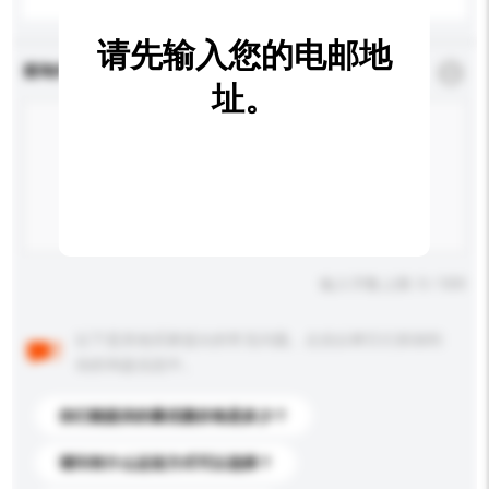
请先输入您的电邮地
查询内容
*
必须填写
址。
输入字数上限: 0 / 500
以下是其他买家提出的常见问题。点击以将它们添加到
你的询盘信息中。
你们能提供的最优惠价格是多少？
请问有什么运送方式可以选择？