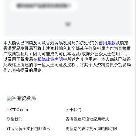
请问你的产品是否支持定制？
本人确认已阅读及同意香港贸易发展局(“贸发局”)的
使用条款
及确定
香港贸易发展局可将上述资料编入其全部或任何资料库内作为直接推
广或商贸配对﹝因而可能成为可供本地及/或海外公众人士使用﹞，
以及用于贸发局在
私隐政策声明
中所述之其他用途；本人确认已获得
此表格上所述的每一位人士同意及授权，将其个人资料提供予贸发局
作此表格提及的用途。
HKTDC.com
关于我们
联络我们
香港贸发局流动应用程式
订阅商贸全接触电邮通讯
更新您的香港贸发局电邮订阅