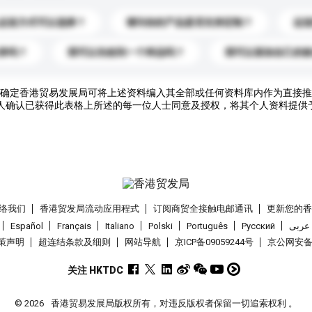
运送方式可以选择？
请问你的产品是否支持定制？
运
录吗？
我可以先收到一个样品吗？
我可以添加自己的
确定香港贸易发展局可将上述资料编入其全部或任何资料库内作为直接推
人确认已获得此表格上所述的每一位人士同意及授权，将其个人资料提供
络我们
香港贸发局流动应用程式
订阅商贸全接触电邮通讯
更新您的
Español
Français
Italiano
Polski
Português
Pусский
عربى
策声明
超连结条款及细则
网站导航
京ICP备09059244号
京公网安备 1
关注 HKTDC
© 2026
香港贸易发展局版权所有，对违反版权者保留一切追索权利 。