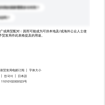
送到我的国家需要多长时间？
标志吗？
广或商贸配对﹝因而可能成为可供本地及/或海外公众人士使
予贸发局作此表格提及的用途。
香港贸发局电邮订阅
字体大小
한국어
日本語
1010102003523号