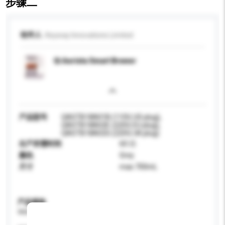
步骤二
收件人
Keyway Innovations Limited
Qi Aerista Smart Brewer
产品型号
QASTB18A01B (110V, US plug),
QASTB18A02E (220V, EU plug),
QASTB18A02G (220V, UK plug)
生产所需时间
60 日
颜色
Grey
尺寸
max 700mL
产品规格
请提供您对产品的特定要求。