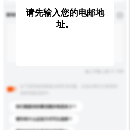
请先输入您的电邮地
查询内容
*
必须填写
址。
输入字数上限: 0 / 500
以下是其他买家提出的常见问题。点击以将它们添加到
你的询盘信息中。
你们能提供的最优惠价格是多少？
请问有什么运送方式可以选择？