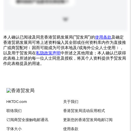
请问你的产品是否支持定制？
本人确认已阅读及同意香港贸易发展局(“贸发局”)的
使用条款
及确定
香港贸易发展局可将上述资料编入其全部或任何资料库内作为直接推
广或商贸配对﹝因而可能成为可供本地及/或海外公众人士使用﹞，
以及用于贸发局在
私隐政策声明
中所述之其他用途；本人确认已获得
此表格上所述的每一位人士同意及授权，将其个人资料提供予贸发局
作此表格提及的用途。
HKTDC.com
关于我们
联络我们
香港贸发局流动应用程式
订阅商贸全接触电邮通讯
更新您的香港贸发局电邮订阅
字体大小
使用条款