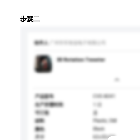
步骤二
收件人
广州市车智连电子有限公司
3D Rotation Tweeter
CVS-8041
产品型号
生产所需时间
1 日
可订造
是
Plastic, Still
材料
Black
颜色
62x32x54
尺寸