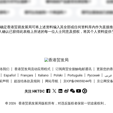
运送方式可以选择？
请问你的产品是否支持定制？
运
录吗？
我可以先收到一个样品吗？
我可以添加自己的
确定香港贸易发展局可将上述资料编入其全部或任何资料库内作为直接推
人确认已获得此表格上所述的每一位人士同意及授权，将其个人资料提供
络我们
香港贸发局流动应用程式
订阅商贸全接触电邮通讯
更新您的
Español
Français
Italiano
Polski
Português
Pусский
عربى
策声明
超连结条款及细则
网站导航
京ICP备09059244号
京公网安备 1
关注 HKTDC
© 2026
香港贸易发展局版权所有，对违反版权者保留一切追索权利 。