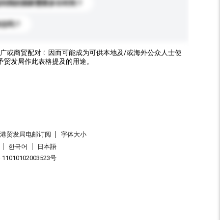
送到我的国家需要多长时间？
标志吗？
广或商贸配对﹝因而可能成为可供本地及/或海外公众人士使
予贸发局作此表格提及的用途。
香港贸发局电邮订阅
字体大小
한국어
日本語
1010102003523号