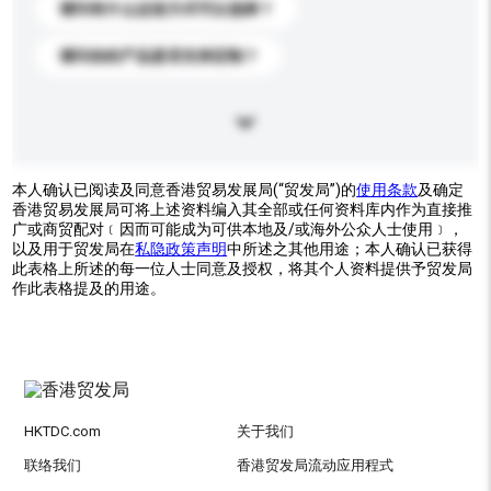
请问有什么运送方式可以选择？
请问你的产品是否支持定制？
本人确认已阅读及同意香港贸易发展局(“贸发局”)的
使用条款
及确定
香港贸易发展局可将上述资料编入其全部或任何资料库内作为直接推
广或商贸配对﹝因而可能成为可供本地及/或海外公众人士使用﹞，
以及用于贸发局在
私隐政策声明
中所述之其他用途；本人确认已获得
此表格上所述的每一位人士同意及授权，将其个人资料提供予贸发局
作此表格提及的用途。
HKTDC.com
关于我们
联络我们
香港贸发局流动应用程式