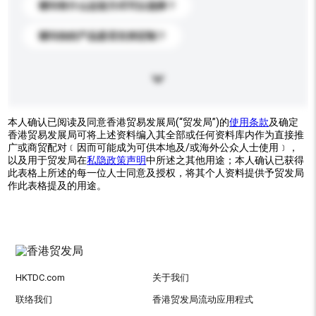
请问有什么运送方式可以选择？
请问你的产品是否支持定制？
本人确认已阅读及同意香港贸易发展局(“贸发局”)的
使用条款
及确定
香港贸易发展局可将上述资料编入其全部或任何资料库内作为直接推
广或商贸配对﹝因而可能成为可供本地及/或海外公众人士使用﹞，
以及用于贸发局在
私隐政策声明
中所述之其他用途；本人确认已获得
此表格上所述的每一位人士同意及授权，将其个人资料提供予贸发局
作此表格提及的用途。
HKTDC.com
关于我们
联络我们
香港贸发局流动应用程式