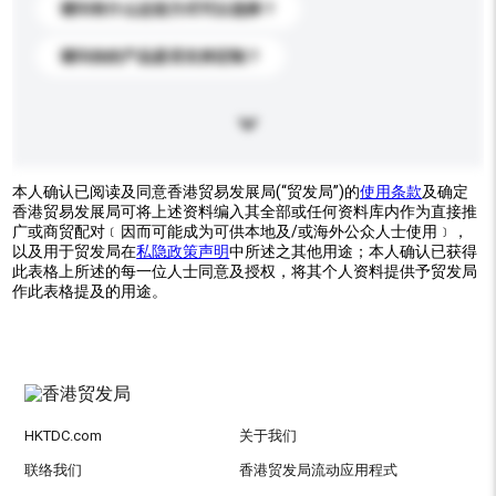
请问有什么运送方式可以选择？
请问你的产品是否支持定制？
本人确认已阅读及同意香港贸易发展局(“贸发局”)的
使用条款
及确定
香港贸易发展局可将上述资料编入其全部或任何资料库内作为直接推
广或商贸配对﹝因而可能成为可供本地及/或海外公众人士使用﹞，
以及用于贸发局在
私隐政策声明
中所述之其他用途；本人确认已获得
此表格上所述的每一位人士同意及授权，将其个人资料提供予贸发局
作此表格提及的用途。
HKTDC.com
关于我们
联络我们
香港贸发局流动应用程式