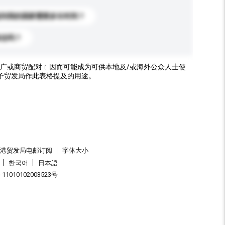
送到我的国家需要多长时间？
标志吗？
广或商贸配对﹝因而可能成为可供本地及/或海外公众人士使
予贸发局作此表格提及的用途。
香港贸发局电邮订阅
字体大小
한국어
日本語
1010102003523号