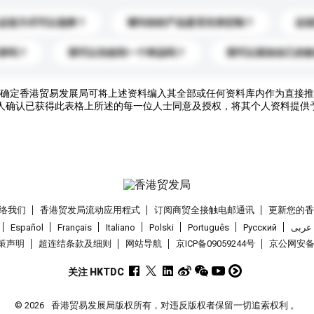
运送方式可以选择？
请问你的产品是否支持定制？
运
录吗？
我可以先收到一个样品吗？
我可以添加自己的
确定香港贸易发展局可将上述资料编入其全部或任何资料库内作为直接推
人确认已获得此表格上所述的每一位人士同意及授权，将其个人资料提供
络我们
香港贸发局流动应用程式
订阅商贸全接触电邮通讯
更新您的
Español
Français
Italiano
Polski
Português
Pусский
عربى
策声明
超连结条款及细则
网站导航
京ICP备09059244号
京公网安备 1
关注 HKTDC
© 2026
香港贸易发展局版权所有，对违反版权者保留一切追索权利 。