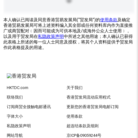
本人确认已阅读及同意香港贸易发展局(“贸发局”)的
使用条款
及确定
香港贸易发展局可将上述资料编入其全部或任何资料库内作为直接推
广或商贸配对﹝因而可能成为可供本地及/或海外公众人士使用﹞，
以及用于贸发局在
私隐政策声明
中所述之其他用途；本人确认已获得
此表格上所述的每一位人士同意及授权，将其个人资料提供予贸发局
作此表格提及的用途。
HKTDC.com
关于我们
联络我们
香港贸发局流动应用程式
订阅商贸全接触电邮通讯
更新您的香港贸发局电邮订阅
字体大小
使用条款
私隐政策声明
超连结条款及细则
网站导航
京ICP备09059244号