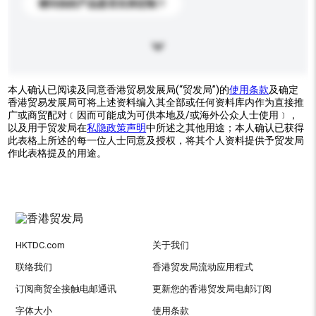
请问你的产品是否支持定制？
本人确认已阅读及同意香港贸易发展局(“贸发局”)的
使用条款
及确定
香港贸易发展局可将上述资料编入其全部或任何资料库内作为直接推
广或商贸配对﹝因而可能成为可供本地及/或海外公众人士使用﹞，
以及用于贸发局在
私隐政策声明
中所述之其他用途；本人确认已获得
此表格上所述的每一位人士同意及授权，将其个人资料提供予贸发局
作此表格提及的用途。
HKTDC.com
关于我们
联络我们
香港贸发局流动应用程式
订阅商贸全接触电邮通讯
更新您的香港贸发局电邮订阅
字体大小
使用条款