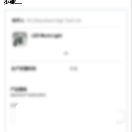
步骤二
收件人
VG (Shenzhen) High Tech Ltd
LED Work Light
生产所需时间
5 日
产品规格
请提供您对产品的特定要求。
应用
新增/删除选项