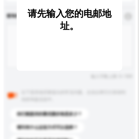
请先输入您的电邮地
查询内容
*
必须填写
址。
输入字数上限: 0 / 500
以下是其他买家提出的常见问题。点击以将它们添加到
你的询盘信息中。
你们能提供的最优惠价格是多少？
请问有什么运送方式可以选择？