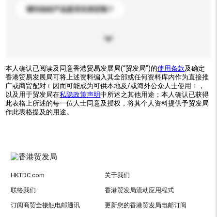
请问你的产品是否支持定制？
本人确认已阅读及同意香港贸易发展局(“贸发局”)的
使用条款
及确定
香港贸易发展局可将上述资料编入其全部或任何资料库内作为直接推
广或商贸配对﹝因而可能成为可供本地及/或海外公众人士使用﹞，
以及用于贸发局在
私隐政策声明
中所述之其他用途；本人确认已获得
此表格上所述的每一位人士同意及授权，将其个人资料提供予贸发局
作此表格提及的用途。
HKTDC.com
关于我们
联络我们
香港贸发局流动应用程式
订阅商贸全接触电邮通讯
更新您的香港贸发局电邮订阅