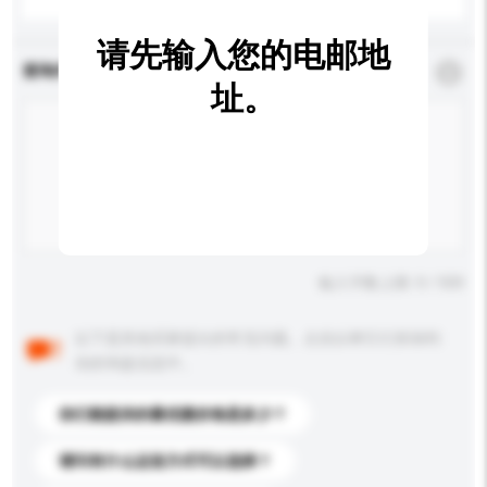
请先输入您的电邮地
查询内容
*
必须填写
址。
输入字数上限: 0 / 500
以下是其他买家提出的常见问题。点击以将它们添加到
你的询盘信息中。
你们能提供的最优惠价格是多少？
请问有什么运送方式可以选择？