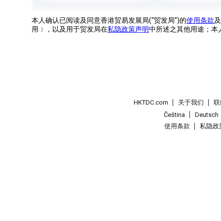
本人确认已阅读及同意香港贸易发展局(“贸发局”)的
使用条款
及
用﹞，以及用于贸发局在
私隐政策声明
中所述之其他用途；本
HKTDC.com
关于我们
联
Čeština
Deutsch
使用条款
私隐政