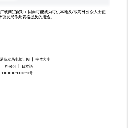
广或商贸配对﹝因而可能成为可供本地及/或海外公众人士使
予贸发局作此表格提及的用途。
香港贸发局电邮订阅
字体大小
한국어
日本語
1010102003523号