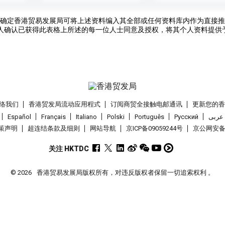
确定香港贸易发展局可将上述资料编入其全部或任何资料库内作为直接推
人确认已获得此表格上所述的每一位人士同意及授权，将其个人资料提供
络我们
香港贸发局流动应用程式
订阅商贸全接触电邮通讯
更新您的
Español
Français
Italiano
Polski
Português
Pусский
عربى
策声明
超连结条款及细则
网站导航
京ICP备09059244号
京公网安备 1
关注 HKTDC
© 2026
香港贸易发展局版权所有，对违反版权者保留一切追索权利 。