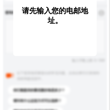
请先输入您的电邮地
查询内容
*
必须填写
址。
输入字数上限: 0 / 500
以下是其他买家提出的常见问题。点击以将它们添加到
你的询盘信息中。
你们能提供的最优惠价格是多少？
请问有什么运送方式可以选择？