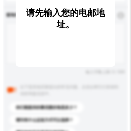
请先输入您的电邮地
查询内容
*
必须填写
址。
输入字数上限: 0 / 500
以下是其他买家提出的常见问题。点击以将它们添加到
你的询盘信息中。
你们能提供的最优惠价格是多少？
请问有什么运送方式可以选择？