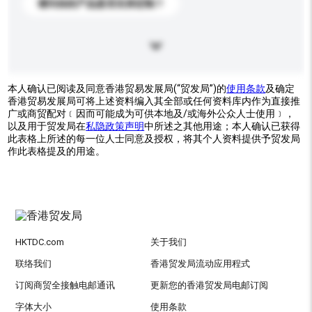
请问你的产品是否支持定制？
本人确认已阅读及同意香港贸易发展局(“贸发局”)的
使用条款
及确定
香港贸易发展局可将上述资料编入其全部或任何资料库内作为直接推
广或商贸配对﹝因而可能成为可供本地及/或海外公众人士使用﹞，
以及用于贸发局在
私隐政策声明
中所述之其他用途；本人确认已获得
此表格上所述的每一位人士同意及授权，将其个人资料提供予贸发局
作此表格提及的用途。
HKTDC.com
关于我们
联络我们
香港贸发局流动应用程式
订阅商贸全接触电邮通讯
更新您的香港贸发局电邮订阅
字体大小
使用条款