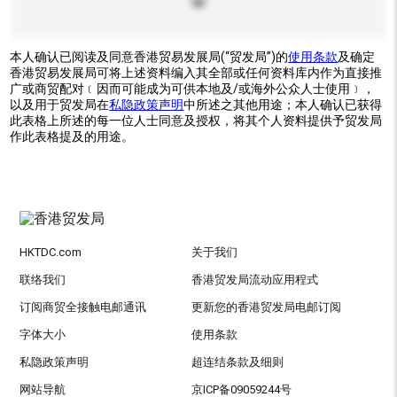
本人确认已阅读及同意香港贸易发展局(“贸发局”)的
使用条款
及确定
香港贸易发展局可将上述资料编入其全部或任何资料库内作为直接推
广或商贸配对﹝因而可能成为可供本地及/或海外公众人士使用﹞，
以及用于贸发局在
私隐政策声明
中所述之其他用途；本人确认已获得
此表格上所述的每一位人士同意及授权，将其个人资料提供予贸发局
作此表格提及的用途。
HKTDC.com
关于我们
联络我们
香港贸发局流动应用程式
订阅商贸全接触电邮通讯
更新您的香港贸发局电邮订阅
字体大小
使用条款
私隐政策声明
超连结条款及细则
网站导航
京ICP备09059244号