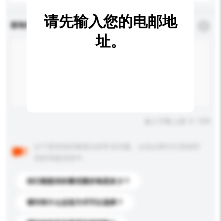
请先输入您的电邮地
查询内容
*
必须填写
址。
输入字数上限: 0 / 500
以下是其他买家提出的常见问题。点击以将它们添加到
你的询盘信息中。
你们能提供的最优惠价格是多少？
请问有什么运送方式可以选择？