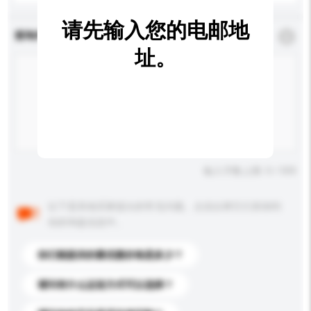
请先输入您的电邮地
查询内容
*
必须填写
址。
输入字数上限: 0 / 500
以下是其他买家提出的常见问题。点击以将它们添加到
你的询盘信息中。
你们能提供的最优惠价格是多少？
请问有什么运送方式可以选择？