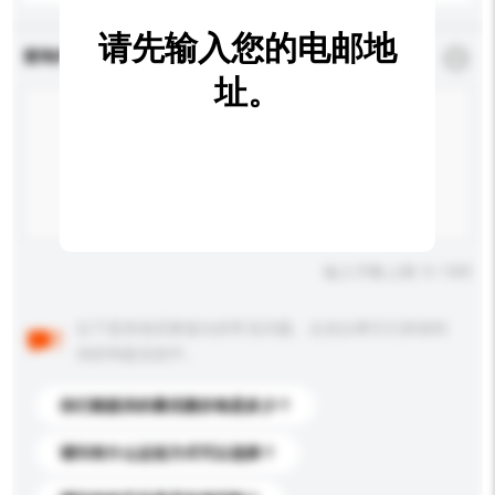
请先输入您的电邮地
查询内容
*
必须填写
址。
输入字数上限: 0 / 500
以下是其他买家提出的常见问题。点击以将它们添加到
你的询盘信息中。
你们能提供的最优惠价格是多少？
请问有什么运送方式可以选择？