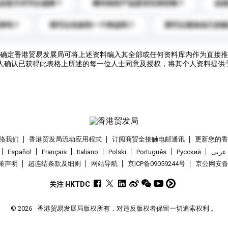
运送方式可以选择？
请问你的产品是否支持定制？
运
录吗？
我可以先收到一个样品吗？
我可以添加自己的
确定香港贸易发展局可将上述资料编入其全部或任何资料库内作为直接推
人确认已获得此表格上所述的每一位人士同意及授权，将其个人资料提供
络我们
香港贸发局流动应用程式
订阅商贸全接触电邮通讯
更新您的
Español
Français
Italiano
Polski
Português
Pусский
عربى
策声明
超连结条款及细则
网站导航
京ICP备09059244号
京公网安备 1
关注 HKTDC
© 2026
香港贸易发展局版权所有，对违反版权者保留一切追索权利 。