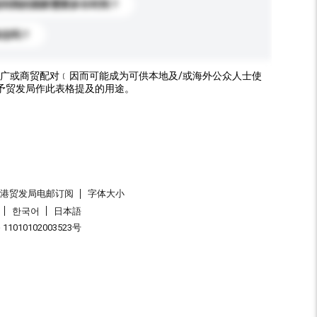
送到我的国家需要多长时间？
标志吗？
广或商贸配对﹝因而可能成为可供本地及/或海外公众人士使
予贸发局作此表格提及的用途。
香港贸发局电邮订阅
字体大小
한국어
日本語
1010102003523号