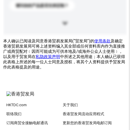
请问你的产品是否支持定制？
本人确认已阅读及同意香港贸易发展局(“贸发局”)的
使用条款
及确定
香港贸易发展局可将上述资料编入其全部或任何资料库内作为直接推
广或商贸配对﹝因而可能成为可供本地及/或海外公众人士使用﹞，
以及用于贸发局在
私隐政策声明
中所述之其他用途；本人确认已获得
此表格上所述的每一位人士同意及授权，将其个人资料提供予贸发局
作此表格提及的用途。
HKTDC.com
关于我们
联络我们
香港贸发局流动应用程式
订阅商贸全接触电邮通讯
更新您的香港贸发局电邮订阅