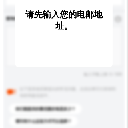
请先输入您的电邮地
查询内容
*
必须填写
址。
输入字数上限: 0 / 500
以下是其他买家提出的常见问题。点击以将它们添加到
你的询盘信息中。
你们能提供的最优惠价格是多少？
请问有什么运送方式可以选择？