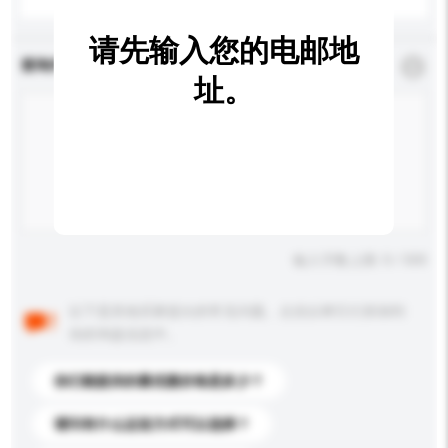
请先输入您的电邮地
查询内容
*
必须填写
址。
输入字数上限: 0 / 500
以下是其他买家提出的常见问题。点击以将它们添加到
你的询盘信息中。
你们能提供的最优惠价格是多少？
请问有什么运送方式可以选择？