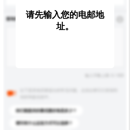
请先输入您的电邮地
查询内容
*
必须填写
址。
输入字数上限: 0 / 500
以下是其他买家提出的常见问题。点击以将它们添加到
你的询盘信息中。
你们能提供的最优惠价格是多少？
请问有什么运送方式可以选择？