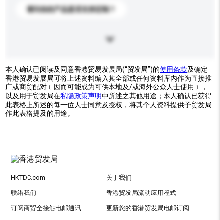
请问你的产品是否支持定制？
本人确认已阅读及同意香港贸易发展局(“贸发局”)的
使用条款
及确定
香港贸易发展局可将上述资料编入其全部或任何资料库内作为直接推
广或商贸配对﹝因而可能成为可供本地及/或海外公众人士使用﹞，
以及用于贸发局在
私隐政策声明
中所述之其他用途；本人确认已获得
此表格上所述的每一位人士同意及授权，将其个人资料提供予贸发局
作此表格提及的用途。
HKTDC.com
关于我们
联络我们
香港贸发局流动应用程式
订阅商贸全接触电邮通讯
更新您的香港贸发局电邮订阅