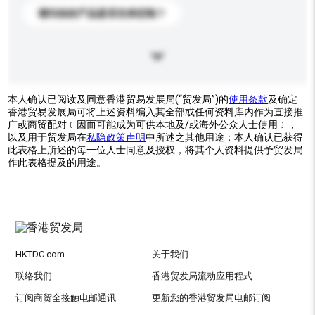
请问你的产品是否支持定制？
本人确认已阅读及同意香港贸易发展局(“贸发局”)的
使用条款
及确定
香港贸易发展局可将上述资料编入其全部或任何资料库内作为直接推
广或商贸配对﹝因而可能成为可供本地及/或海外公众人士使用﹞，
以及用于贸发局在
私隐政策声明
中所述之其他用途；本人确认已获得
此表格上所述的每一位人士同意及授权，将其个人资料提供予贸发局
作此表格提及的用途。
HKTDC.com
关于我们
联络我们
香港贸发局流动应用程式
订阅商贸全接触电邮通讯
更新您的香港贸发局电邮订阅