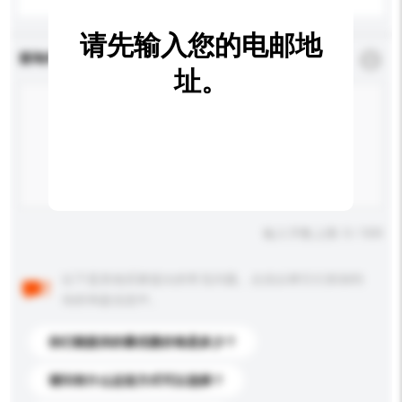
请先输入您的电邮地
查询内容
*
必须填写
址。
输入字数上限: 0 / 500
以下是其他买家提出的常见问题。点击以将它们添加到
你的询盘信息中。
你们能提供的最优惠价格是多少？
请问有什么运送方式可以选择？