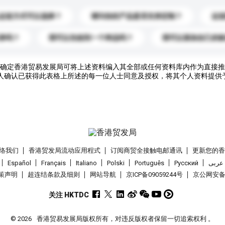
运送方式可以选择？
请问你的产品是否支持定制？
运
录吗？
我可以先收到一个样品吗？
我可以添加自己的
确定香港贸易发展局可将上述资料编入其全部或任何资料库内作为直接推
人确认已获得此表格上所述的每一位人士同意及授权，将其个人资料提供
络我们
香港贸发局流动应用程式
订阅商贸全接触电邮通讯
更新您的
Español
Français
Italiano
Polski
Português
Pусский
عربى
策声明
超连结条款及细则
网站导航
京ICP备09059244号
京公网安备 1
关注 HKTDC
© 2026
香港贸易发展局版权所有，对违反版权者保留一切追索权利 。