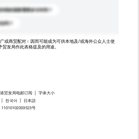
送到我的国家需要多长时间？
标志吗？
广或商贸配对﹝因而可能成为可供本地及/或海外公众人士使
予贸发局作此表格提及的用途。
香港贸发局电邮订阅
字体大小
한국어
日本語
1010102003523号