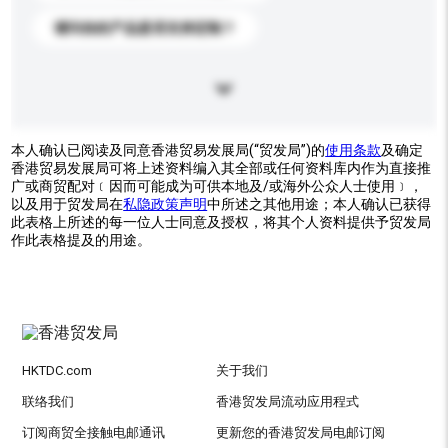
请问你的产品是否支持定制？
本人确认已阅读及同意香港贸易发展局(“贸发局”)的
使用条款
及确定
香港贸易发展局可将上述资料编入其全部或任何资料库内作为直接推
广或商贸配对﹝因而可能成为可供本地及/或海外公众人士使用﹞，
以及用于贸发局在
私隐政策声明
中所述之其他用途；本人确认已获得
此表格上所述的每一位人士同意及授权，将其个人资料提供予贸发局
作此表格提及的用途。
HKTDC.com
关于我们
联络我们
香港贸发局流动应用程式
订阅商贸全接触电邮通讯
更新您的香港贸发局电邮订阅