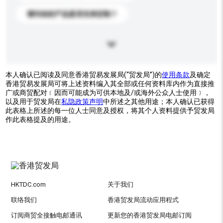
请问你的产品是否支持定制？
本人确认已阅读及同意香港贸易发展局(“贸发局”)的
使用条款
及确定
香港贸易发展局可将上述资料编入其全部或任何资料库内作为直接推
广或商贸配对﹝因而可能成为可供本地及/或海外公众人士使用﹞，
以及用于贸发局在
私隐政策声明
中所述之其他用途；本人确认已获得
此表格上所述的每一位人士同意及授权，将其个人资料提供予贸发局
作此表格提及的用途。
HKTDC.com
关于我们
联络我们
香港贸发局流动应用程式
订阅商贸全接触电邮通讯
更新您的香港贸发局电邮订阅