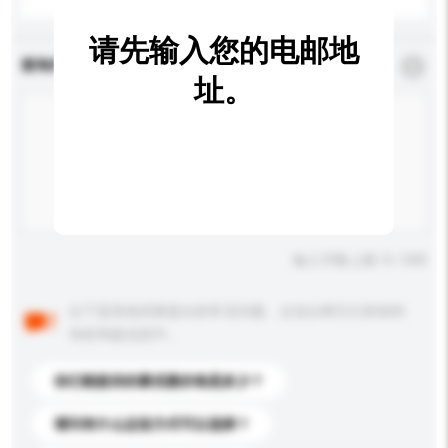
请先输入您的电邮地
查询内容
*
必须填写
址。
输入字数上限: 0 / 500
以下是其他买家提出的常见问题。点击以将它们添加到
你的询盘信息中。
你们能提供的最优惠价格是多少？
请问有什么运送方式可以选择？