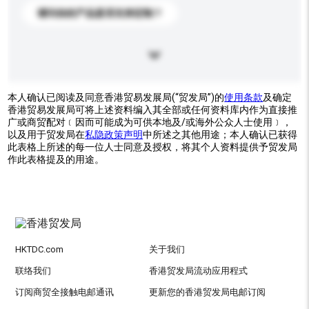
请问你的产品是否支持定制？
本人确认已阅读及同意香港贸易发展局(“贸发局”)的
使用条款
及确定
香港贸易发展局可将上述资料编入其全部或任何资料库内作为直接推
广或商贸配对﹝因而可能成为可供本地及/或海外公众人士使用﹞，
以及用于贸发局在
私隐政策声明
中所述之其他用途；本人确认已获得
此表格上所述的每一位人士同意及授权，将其个人资料提供予贸发局
作此表格提及的用途。
HKTDC.com
关于我们
联络我们
香港贸发局流动应用程式
订阅商贸全接触电邮通讯
更新您的香港贸发局电邮订阅