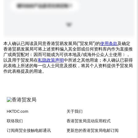
请问你的产品是否支持定制？
本人确认已阅读及同意香港贸易发展局(“贸发局”)的
使用条款
及确定
香港贸易发展局可将上述资料编入其全部或任何资料库内作为直接推
广或商贸配对﹝因而可能成为可供本地及/或海外公众人士使用﹞，
以及用于贸发局在
私隐政策声明
中所述之其他用途；本人确认已获得
此表格上所述的每一位人士同意及授权，将其个人资料提供予贸发局
作此表格提及的用途。
HKTDC.com
关于我们
联络我们
香港贸发局流动应用程式
订阅商贸全接触电邮通讯
更新您的香港贸发局电邮订阅