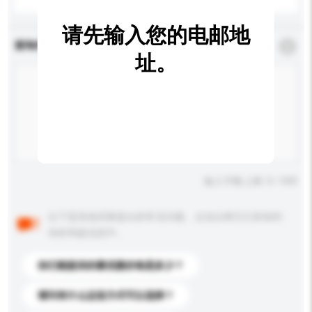
请先输入您的电邮地
查询内容
*
必须填写
址。
输入字数上限: 0 / 500
以下是其他买家提出的常见问题。点击以将它们添加到
你的询盘信息中。
你们能提供的最优惠价格是多少？
请问有什么运送方式可以选择？