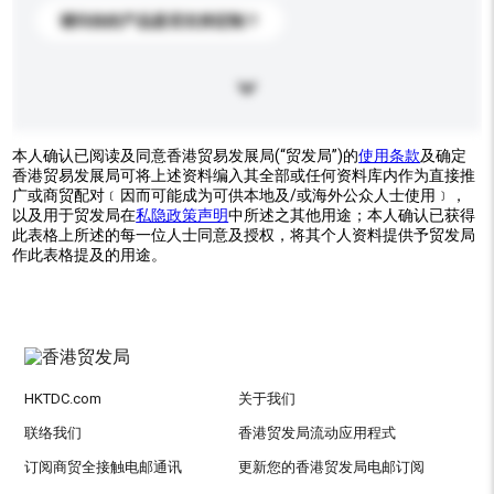
请问你的产品是否支持定制？
本人确认已阅读及同意香港贸易发展局(“贸发局”)的
使用条款
及确定
香港贸易发展局可将上述资料编入其全部或任何资料库内作为直接推
广或商贸配对﹝因而可能成为可供本地及/或海外公众人士使用﹞，
以及用于贸发局在
私隐政策声明
中所述之其他用途；本人确认已获得
此表格上所述的每一位人士同意及授权，将其个人资料提供予贸发局
作此表格提及的用途。
HKTDC.com
关于我们
联络我们
香港贸发局流动应用程式
订阅商贸全接触电邮通讯
更新您的香港贸发局电邮订阅