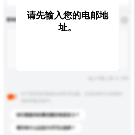
请先输入您的电邮地
查询内容
*
必须填写
址。
输入字数上限: 0 / 500
以下是其他买家提出的常见问题。点击以将它们添加到
你的询盘信息中。
你们能提供的最优惠价格是多少？
请问有什么运送方式可以选择？