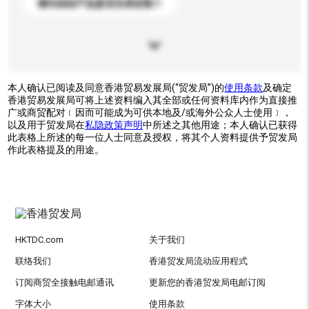
请问你的产品是否支持定制？
本人确认已阅读及同意香港贸易发展局(“贸发局”)的
使用条款
及确定
香港贸易发展局可将上述资料编入其全部或任何资料库内作为直接推
广或商贸配对﹝因而可能成为可供本地及/或海外公众人士使用﹞，
以及用于贸发局在
私隐政策声明
中所述之其他用途；本人确认已获得
此表格上所述的每一位人士同意及授权，将其个人资料提供予贸发局
作此表格提及的用途。
HKTDC.com
关于我们
联络我们
香港贸发局流动应用程式
订阅商贸全接触电邮通讯
更新您的香港贸发局电邮订阅
字体大小
使用条款