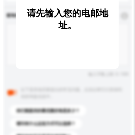
请先输入您的电邮地
查询内容
*
必须填写
址。
输入字数上限: 0 / 500
以下是其他买家提出的常见问题。点击以将它们添加到
你的询盘信息中。
你们能提供的最优惠价格是多少？
请问有什么运送方式可以选择？