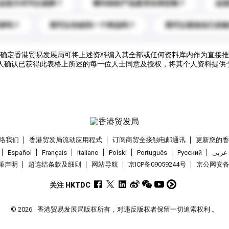
运送方式可以选择？
请问你的产品是否支持定制？
运
录吗？
我可以先收到一个样品吗？
我可以添加自己的
确定香港贸易发展局可将上述资料编入其全部或任何资料库内作为直接推
人确认已获得此表格上所述的每一位人士同意及授权，将其个人资料提供
络我们
香港贸发局流动应用程式
订阅商贸全接触电邮通讯
更新您的
Español
Français
Italiano
Polski
Português
Pусский
عربى
策声明
超连结条款及细则
网站导航
京ICP备09059244号
京公网安备 1
关注 HKTDC
© 2026
香港贸易发展局版权所有，对违反版权者保留一切追索权利 。