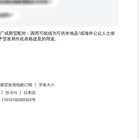
送到我的国家需要多长时间？
标志吗？
广或商贸配对﹝因而可能成为可供本地及/或海外公众人士使
予贸发局作此表格提及的用途。
香港贸发局电邮订阅
字体大小
한국어
日本語
1010102003523号